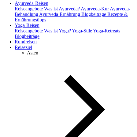
Ayurveda-Reisen
Reiseangebote
Was ist Ayurveda?
Ayurveda-Kur
Ayurveda-
Behandlung
Ayurveda-Ernährung
Blogbeiträge
Rezepte &
Ernährungstipps
Yoga-Reisen
Reiseangebote
Was ist Yoga?
Yoga-Stile
Yoga-Retreats
Blogbeiträge
Rundreisen
Reiseziel
Asien