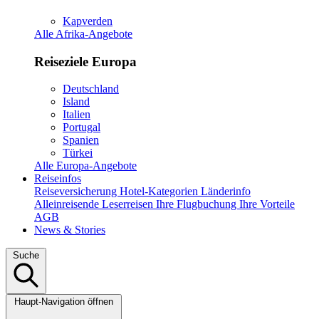
Kapverden
Alle Afrika-Angebote
Reiseziele Europa
Deutschland
Island
Italien
Portugal
Spanien
Türkei
Alle Europa-Angebote
Reiseinfos
Reiseversicherung
Hotel-Kategorien
Länderinfo
Alleinreisende
Leserreisen
Ihre Flugbuchung
Ihre Vorteile
AGB
News & Stories
Suche
Haupt-Navigation öffnen